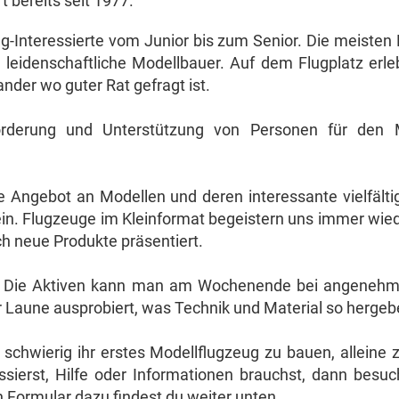
t bereits seit 1977.
g-Interessierte vom Junior bis zum Senior. Die meisten 
 leidenschaftliche Modellbauer. Auf dem Flugplatz erlebe
nder wo guter Rat gefragt ist.
rderung und Unterstützung von Personen für den M
se Angebot an Modellen und deren interessante vielfält
sein. Flugzeuge im Kleinformat begeistern uns immer wie
 neue Produkte präsentiert.
eder. Die Aktiven kann man am Wochenende bei angene
ter Laune ausprobiert, was Technik und Material so hergeb
er schwierig ihr erstes Modellflugzeug zu bauen, alleine
ssierst, Hilfe oder Informationen brauchst, dann be
n Formular dazu findest du weiter unten.