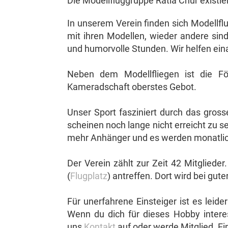
Die Modellfluggruppe Rätia Chur existier
In unserem Verein finden sich Modellflu
mit ihren Modellen, wieder andere sind
und humorvolle Stunden. Wir helfen eina
Neben dem Modellfliegen ist die Fö
Kameradschaft oberstes Gebot.
Unser Sport fasziniert durch das gros
scheinen noch lange nicht erreicht zu 
mehr Anhänger und es werden monatlich
Der Verein zählt zur Zeit 42 Mitgli
(
Flugplatz
) antreffen. Dort wird bei gu
Für unerfahrene Einsteiger ist es leid
Wenn du dich für dieses Hobby intere
uns
Kontakt
auf oder werde Mitglied. Ei