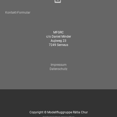
Kontakt-Formular
MFGRC
c/o Daniel Minder
Aujiweg 23
7249 Serneus
Impressum
Datenschutz
Copyright © Modellfluggruppe Rätia Chur
Erstellt mit ClubDesk Vereinssoftware